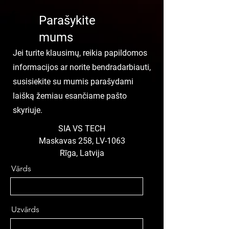
Parašykite
mums
Jei turite klausimų, reikia papildomos
informacijos ar norite bendradarbiauti,
susisiekite su mumis parašydami
laišką žemiau esančiame pašto
skyriuje.
SIA VS TECH
Maskavas 258, LV-1063
Rīga, Latvija
Vārds
Uzvārds