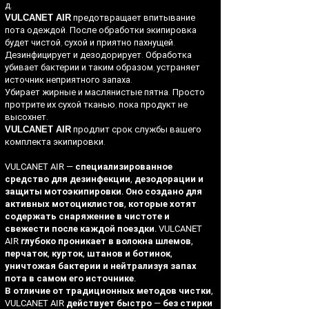
д.
VULCANET AIR
предотвращает впитывание
пота одеждой. После обработки экипировка
будет чистой, сухой и приятно пахнущей.
Дезинфицирует и дезодорирует. Обработка
убивает бактерии и таким образом, устраняет
источник неприятного запаха.
Убирает жирные и маслянистые пятна. Просто
протрите их сухой тканью, пока продукт не
высохнет.
VULCANET AIR
продлит срок службы вашего
комплекта экипировки.
VULCANET AIR — специализированное
средство для дезинфекции, дезодорации и
защиты мотоэкипировки. Оно создано для
активных мотоциклистов, которые хотят
содержать снаряжение в чистоте и
свежести после каждой поездки. VULCANET
AIR глубоко проникает в волокна шлемов,
перчаток, курток, штанов и ботинок,
уничтожая бактерии и нейтрализуя запах
пота в самом его источнике.
В отличие от традиционных методов чистки,
VULCANET AIR действует быстро — без стирки