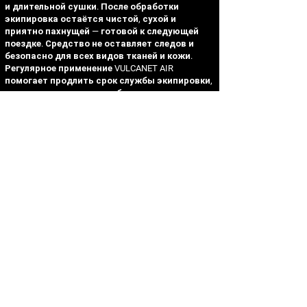
и длительной сушки. После обработки
экипировка остаётся чистой, сухой и
приятно пахнущей — готовой к следующей
поездке. Средство не оставляет следов и
безопасно для всех видов тканей и кожи.
Регулярное применение VULCANET AIR
помогает продлить срок службы экипировки,
защищая материалы от бактериального
воздействия и преждевременного износа.
Как использовать
VULCANET AIR
Встряхнуть перед использованием
Во время использования держите флакон
распылитилем вниз
Распыляйте короткими порциями (2 секунды), и
покройте всю внутреннюю часть
обрабатываемого предмета экипировки.
Дайте обработанному предмету высохнуть. Это
займет несколько минут.