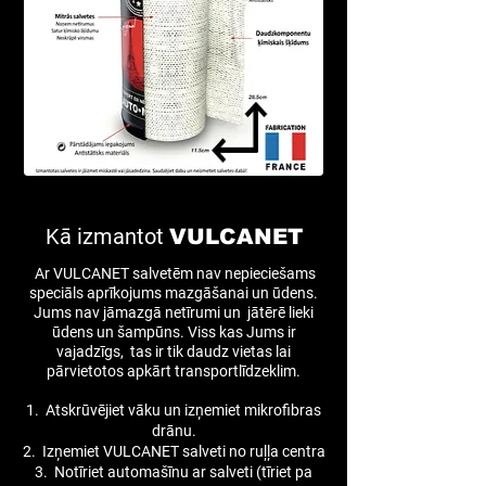
Kā izmantot
VULCANET
Ar VULCANET salvetēm nav nepieciešams
speciāls aprīkojums mazgāšanai un ūdens.
Jums nav jāmazgā netīrumi un jātērē lieki
ūdens un šampūns. Viss kas Jums ir
vajadzīgs, tas ir tik daudz vietas lai
pārvietotos apkārt transportlīdzeklim.
1. Atskrūvējiet vāku un izņemiet mikrofibras
drānu.
2. Izņemiet VULCANET salveti no ruļļa centra
3. Notīriet automašīnu ar salveti (tīriet pa