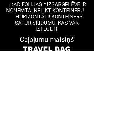
KAD FOLIJAS AIZSAR
GPLĒVE IR
NOŅEMTA, NELIKT KONTEINERU
HORIZONTĀLI! KONTEINERS
SATUR ŠĶĪDUMU, KAS VAR
IZTECĒT!
Ceļojumu maisiņš
TRAVEL BAG
Lai ietaupītu vietu Jūsu bagāžā ceļojuma
laikā, piedāvājam maisiņus TRAVEL BAG.
Labākais risinājums tiem, kam pēc ceļa ir
nepieciešams lai auto vai motocikls izskatītos
nevainojami (piemēram dalība auto/moto
klubu salidojumos vai piedalīšanās svinīgos
pasākumos no kāzām līdz kristībām un
jubilejām), bet automazgātuves pakalpojumi
nav pieejami. Hermētiski aizveramā maisiņā
var ievietot 3 līdz 5 salvetes. Tās paliks mitras
un nezaudēs savas īpašības mēneša laikā vai
vairāk.