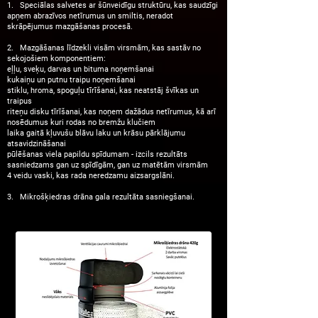
1. Speciālas salvetes ar šūnveidīgu struktūru, kas saudzīgi
apņem abrazīvos netīrumus un smiltis, neradot
skrāpējumus mazgāšanas procesā.
2. Ma
zgāšanas līdzekli visām virsmām, kas sastāv no
sekojošiem komponentiem:
eļļu, sveķu, darvas un bituma noņemšanai
kukaiņu un putnu traipu noņemšanai
stiklu, hroma, spoguļu tīrīšanai, kas neatstāj švīkas un
traipus
riteņu disku tīrīšanai, kas noņem dažādus netīrumus, kā arī
nosēdumus kuri rodas no bremžu klučiem
laika gaitā kļuvušu blāvu laku un krāsu pārklājumu
atsavidzināšanai
pūlēšanas viela papildu spīdumam
-
izcils rezultāts
sasniedzams gan uz spīdīgām, gan uz matētām virsmām
4 veidu vaski, kas rada neredzamu aizsargslāni.
3. Mikrošķiedras drāna gala rezultāta sasniegšanai.