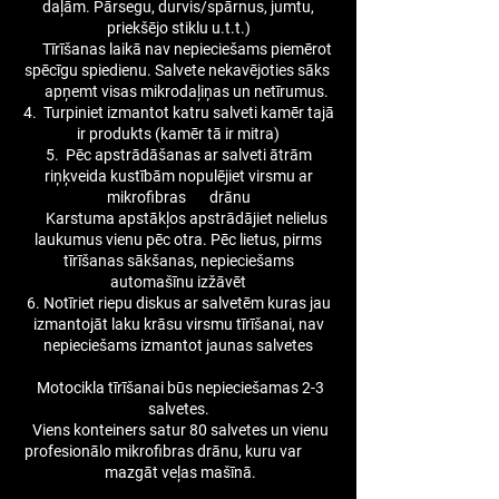
daļām. Pārsegu, durvis/spārnus, jumtu,
priekšējo stiklu u.t.t.)
Tīrīšanas laikā nav nepieciešams piemērot
spēcīgu spiedienu. Salvete nekavējoties sāks
apņemt visas mikrodaļiņas un netīrumus.
4. Turpiniet izmantot katru salveti kamēr tajā
ir produkts (kamēr tā ir mitra)
5. Pēc apstrādāšanas ar salveti ātrām
riņķveida kustībām nopulējiet virsmu ar
mikrofibras drānu
Karstuma apstākļos apstrādājiet nelielus
laukumus vienu pēc otra. Pēc lietus, pirms
tīrīšanas sākšanas, nepieciešams
automašīnu izžāvēt
6. Notīriet riepu diskus ar salvetēm kuras jau
izmantojāt laku krāsu virsmu tīrīšanai, nav
nepieciešams izmantot jaunas salvetes
Motocikla tīrīšanai būs nepieciešamas 2-3
salvetes.
Viens konteiners satur 80 salvetes un vienu
profesionālo mikrofibras drānu, kuru var
mazgāt veļas mašīnā.