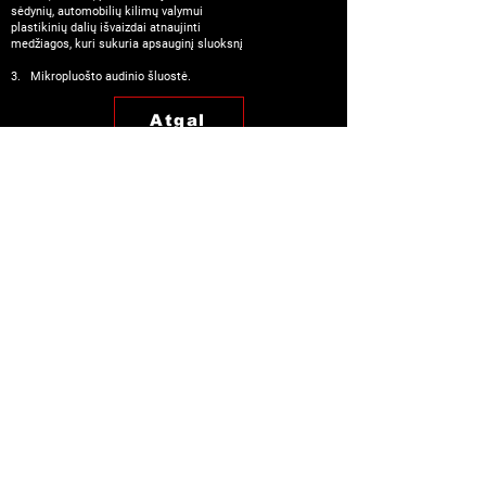
sėdynių, automobilių kilimų valymui
plastikinių dalių išvaizdai atnaujinti
medžiagos, kuri sukuria apsauginį sluoksnį
3. Mikropluošto audinio šluostė.
Atgal
Tel.
+371 2746 5588
+371 2551 7275
Sekite mus
Apsipirkti
Payment Methods
© 2026 By VULCANET
Baltics