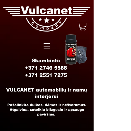
Skambinti:
+371 2746 5588
+371 2551 7275
VULCANET automobilių ir namų
interjerui
Pašalinkite dulkes, dėmes ir nešvarumus.
Atgaivina, suteikia blizgesio ir apsaugo
paviršius.